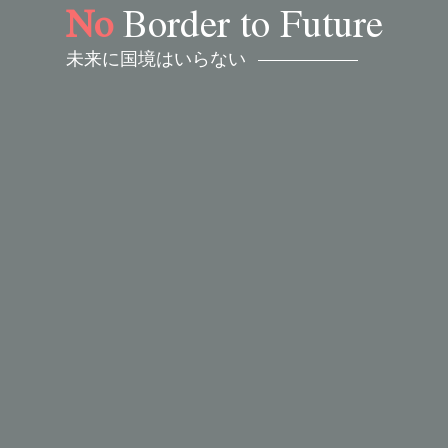
No
Border to Future
未来に国境はいらない